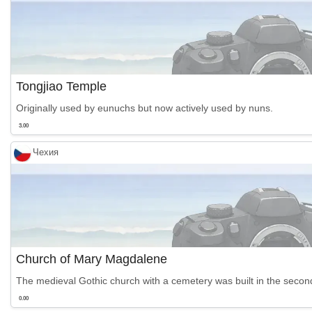
Tongjiao Temple
Originally used by eunuchs but now actively used by nuns.
3.00
Чехия
Church of Mary Magdalene
The medieval Gothic church with a cemetery was built in the second 
0.00