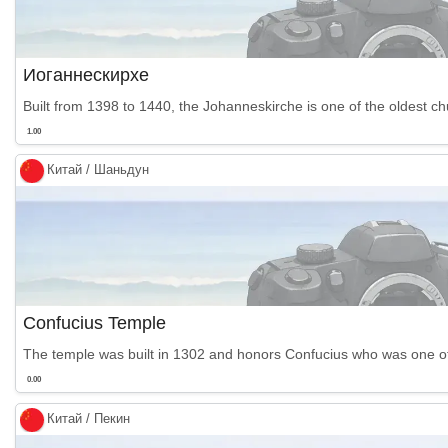
Иоганнескирхе
Built from 1398 to 1440, the Johanneskirche is one of the oldest ch
1.00
Китай / Шаньдун
Confucius Temple
The temple was built in 1302 and honors Confucius who was one of Chi
0.00
Китай / Пекин