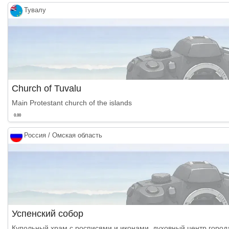
Тувалу
Church of Tuvalu
Main Protestant church of the islands
0.00
Россия / Омская область
Успенский собор
Купольный храм с росписями и иконами, духовный центр город