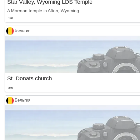
Star Valley, Wyoming LDS Temple
A Mormon temple in Afton, Wyoming.
1.00
Бельгия
St. Donats church
2.00
Бельгия