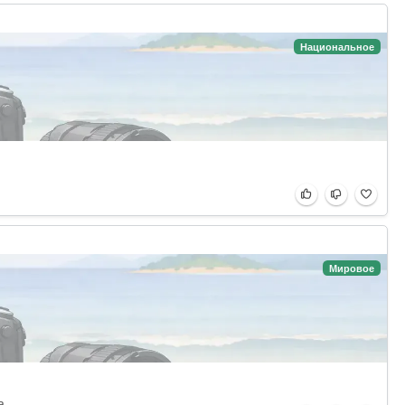
Национальное
Мировое
а.