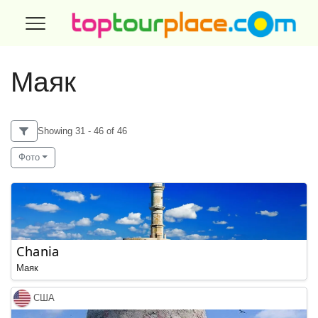
Маяк
Showing 31 - 46 of 46
Фото
Chania
Маяк
США