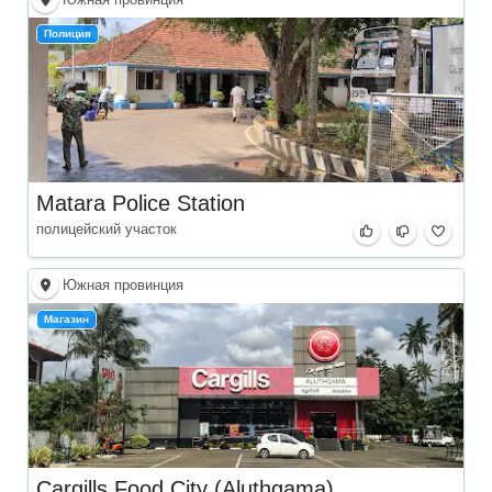
Полиция
Matara Police Station
полицейский участок
Южная провинция
Магазин
Cargills Food City (Aluthgama)