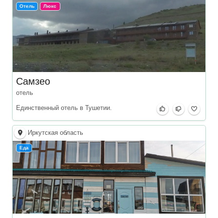
Отель
Люкс
Самзео
отель
Единственный отель в Тушетии.
Иркутская область
Еда