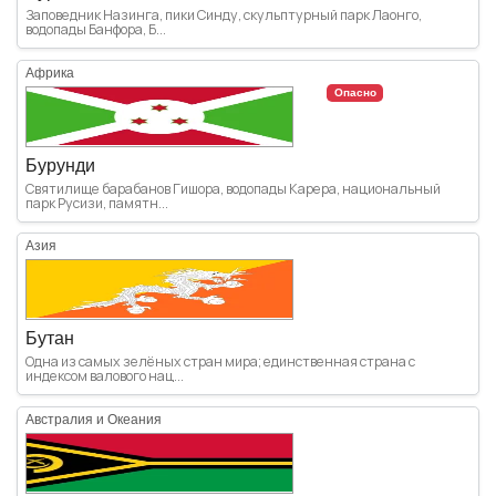
Заповедник Назинга, пики Синду, скульптурный парк Лаонго,
водопады Банфора, Б...
Африка
Опасно
Бурунди
Святилище барабанов Гишора, водопады Карера, национальный
парк Русизи, памятн...
Азия
Бутан
Одна из самых зелёных стран мира; единственная страна с
индексом валового нац...
Австралия и Океания