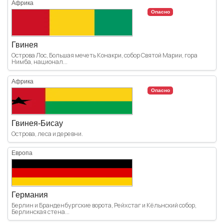
Африка
Опасно
Гвинея
Острова Лос, Большая мечеть Конакри, собор Святой Марии, гора
Нимба, национал...
Африка
Опасно
Гвинея-Бисау
Острова, леса и деревни.
Европа
Германия
Берлин и Бранденбургские ворота, Рейхстаг и Кёльнский собор,
Берлинская стена...