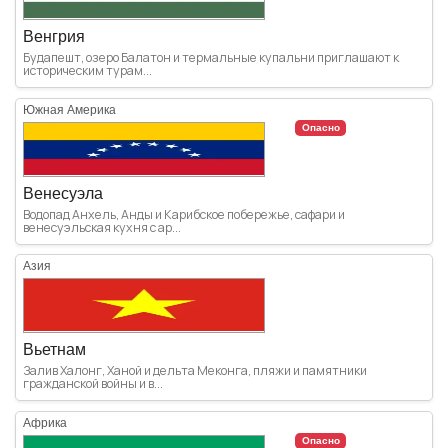
Венгрия
Будапешт, озеро Балатон и термальные купальни приглашают к
историческим турам...
Южная Америка
Опасно
Венесуэла
Водопад Анхель, Анды и Карибское побережье, сафари и
венесуэльская кухня с ар...
Азия
Вьетнам
Залив Халонг, Ханой и дельта Меконга, пляжи и памятники
гражданской войны и в...
Африка
Опасно