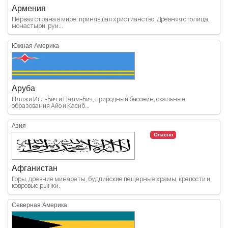
Армения
Первая страна в мире, принявшая христианство. Древняя столица,
монастыри, руи...
Южная Америка
Аруба
Пляжи Игл-Бич и Палм-Бич, природный бассейн, скальные
образования Айо и Касиб...
Азия
Опасно
Афганистан
Горы, древние минареты, буддийские пещерные храмы, крепости и
ковровые рынки.
Северная Америка