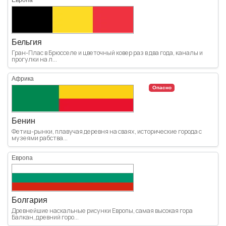
Бельгия
Гран-Плас в Брюсселе и цветочный ковер раз в два года, каналы и
прогулки на л...
Африка
Опасно
Бенин
Фетиш-рынки, плавучая деревня на сваях, исторические города с
музеями рабства...
Европа
Болгария
Древнейшие наскальные рисунки Европы, самая высокая гора
Балкан, древний горо...