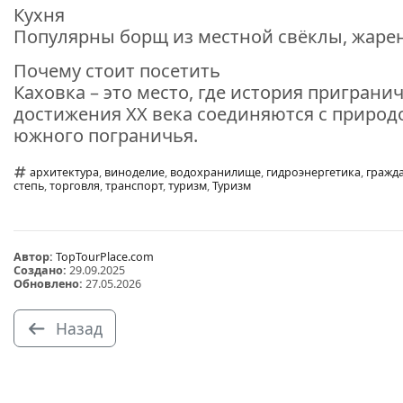
Кухня
Популярны борщ из местной свёклы, жарен
Почему стоит посетить
Каховка – это место, где история пригран
достижения XX века соединяются с природо
южного пограничья.
архитектура
,
виноделие
,
водохранилище
,
гидроэнергетика
,
гражд
степь
,
торговля
,
транспорт
,
туризм
,
Туризм
Автор:
TopTourPlace.com
Создано:
29.09.2025
Обновлено:
27.05.2026
Назад