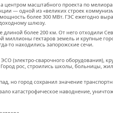
а центром масштабного проекта по мелиорац
ции — одной из «великих строек коммунизма»
 мощность более 300 МВт. ГЭС ежегодно выраб
доходному шлюзу.
 длиной более 200 км. От него отходили Се
й миллионы гектаров земель и крупные гор
огда-то находились запорожские сечи.
д ЭСО (электро-сварочного оборудования), к
 Город рос, строились школы, больницы, жил
ад, но город сохранил значение транспортно
ызвало катастрофическое наводнение, уничт