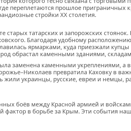
история которого тесно связана с торговым
 где переплетаются прошлое приграничных к
андиозные стройки XX столетия.
сте старых татарских и запорожских стоянок. 
аховского. Благодаря удобному расположению
славилась ярмарками, куда приезжали купцы
город обрастал каменными зданиями, складам
была заменена каменными укреплениями, а в 
апорожье–Николаев превратила Каховку в важ
сь жили украинцы, русские, евреи и немцы, 
чённых боёв между Красной армией и войскам
 фактор в борьбе за Крым. Эти события наш