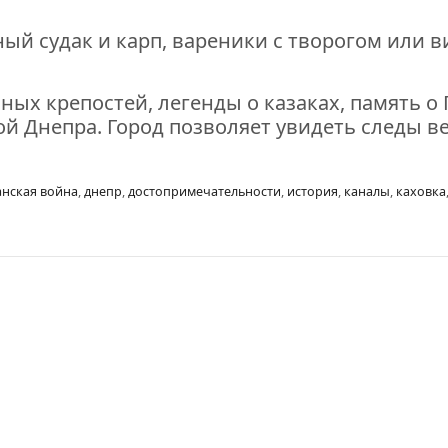
ый судак и карп, вареники с творогом или 
ичных крепостей, легенды о казаках, память
й Днепра. Город позволяет увидеть следы в
анская война
,
днепр
,
достопримечательности
,
история
,
каналы
,
каховка