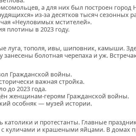
ветлова.
омсомольцев, а для них был построен город 
рудящихся» из-за десятков тысяч сезонных р
ючая «Неуловимых мстителей».
я плотины в 2023 году.
ые луга, тополя, ивы, шиповник, камыши. Зд
у занесены болотная черепаха и уж. Встреч
вол Гражданской войны.
сторически важная стройка.
о до 2023 года.
щён женщинам-героям Гражданской войны.
кий особняк — музей истории.
 католики и протестанты. Главные праздники
ы с куличами и крашеными яйцами. В домах п