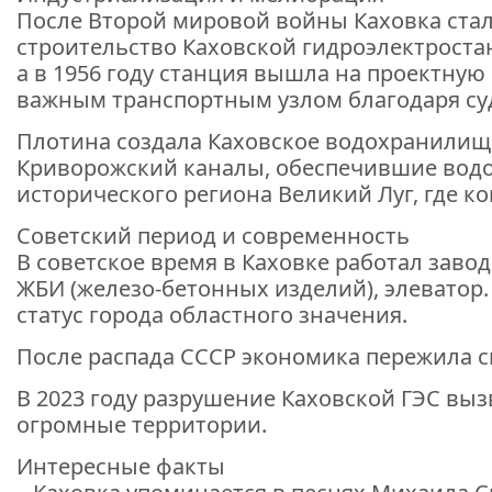
После Второй мировой войны Каховка стал
строительство Каховской гидроэлектростан
а в 1956 году станция вышла на проектную
важным транспортным узлом благодаря су
Плотина создала Каховское водохранилище
Криворожский каналы, обеспечившие водо
исторического региона Великий Луг, где к
Советский период и современность
В советское время в Каховке работал заво
ЖБИ (железо-бетонных изделий), элеватор.
статус города областного значения.
После распада СССР экономика пережила сп
В 2023 году разрушение Каховской ГЭС в
огромные территории.
Интересные факты