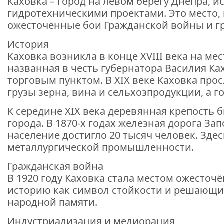
Каховка – город на левом берегу Днепра, 
гидротехническими проектами. Это место,
ожесточённые бои Гражданской войны и гр
История
Каховка возникла в конце XVIII века на ме
названная в честь губернатора Василия К
торговым пунктом. В XIX веке Каховка про
грузы зерна, вина и сельхозпродукции, а 
К середине XIX века деревянная крепость 
города. В 1870-х годах железная дорога З
население достигло 20 тысяч человек. Зде
металлургической промышленности.
Гражданская война
В 1920 году Каховка стала местом ожесто
историю как символ стойкости и решающий
народной памяти.
Индустриализация и мелиорация