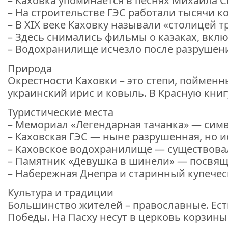
– Каховка упоминается в песнях Михаила С
– На строительстве ГЭС работали тысячи к
– В XIX веке Каховку называли «столицей т
– Здесь снимались фильмы о казаках, вкл
– Водохранилище исчезло после разрушени
Природа
Окрестности Каховки – это степи, пойменн
украинский ирис и ковыль. В Красную книг
Туристические места
– Мемориал «Легендарная тачанка» — сим
– Каховская ГЭС — ныне разрушенная, но и
– Каховское водохранилище — существовал
– Памятник «Девушка в шинели» — посвя
– Набережная Днепра и старинный купечес
Культура и традиции
Большинство жителей – православные. Есть
Победы. На Пасху несут в церковь корзин