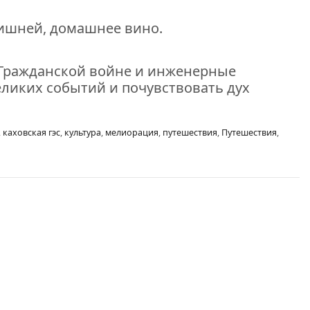
вишней, домашнее вино.
 о Гражданской войне и инженерные
еликих событий и почувствовать дух
,
каховская гэс
,
культура
,
мелиорация
,
путешествия
,
Путешествия
,