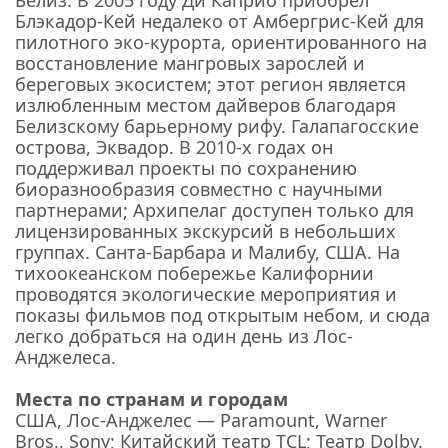
Белиз. В 2005 году Ди Каприо приобрел
Блэкадор-Кей недалеко от Амбергрис-Кей для
пилотного эко-курорта, ориентированного на
восстановление мангровых зарослей и
береговых экосистем; этот регион является
излюбленным местом дайверов благодаря
Белизскому барьерному рифу. Галапагосские
острова, Эквадор. В 2010-х годах он
поддерживал проекты по сохранению
биоразнообразия совместно с научными
партнерами; Архипелаг доступен только для
лицензированных экскурсий в небольших
группах. Санта-Барбара и Малибу, США. На
тихоокеанском побережье Калифорнии
проводятся экологические мероприятия и
показы фильмов под открытым небом, и сюда
легко добраться на один день из Лос-
Анджелеса.
Места по странам и городам
США, Лос-Анджелес — Paramount, Warner
Bros., Sony; Китайский театр TCL; Театр Dolby.