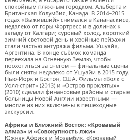
киноманов, а Росарито также является
спокойным пляжным городком. Альберта и
Британская Колумбия, Канада. В 2014–2015
годах «Выживший» снимался в Кананаскисе,
недалеко от горы Фортресс и в долинах к
западу от Калгари; суровый холод, короткий
зимний световой день и хвойные пейзажи
стали частью антуража фильма. Ушуайя,
Аргентина. В конце съёмок команда
переехала на Огненную Землю, чтобы
поохотиться за снегом — финальные сцены
были сняты недалеко от Ушуайи в 2015 году.
Нью-Йорк и Бостон, США. Фильмы «Волк с
Уолл-стрит» (2013) и «Остров проклятых»
(2010) сделали финансовые районы и старые
больницы Новой Англии известными —
многие из них включены в пешеходные
экскурсии.
Африка и Ближний Восток: «Кровавый
алмаз» и «Совокупность лжи»
Южная Африка и Мозамбик. «Кровавый