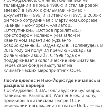
Лос-Анджелесе. Он начал сниматься на
телевидении в конце 1980-х и стал мировой
звездой в 1990-х с фильмами «Ромео +
Джульетта» (1996) и «Титаник» (1997). В 2000-х
он тесно сотрудничал с Мартином Скорсезе
(«Банды Нью-Йорка», «Авиатор»,
«Отступники», «Остров проклятых»),
Кристофером Ноланом («Начало») и
Квентином Тарантино («Джанго
освобождённый», «Однажды в… Голливуде»). В
2016 году он получил премию «Оскар» за
фильм «Выживший». С 1998 года он
поддерживает экологические инициативы
через свой фонд и выступает на
климатических мероприятиях ООН.
Лос-Анджелес и Нью-Йорк: где началась и
расцвела карьера
Лос-Анджелес, США. Голливудские бульвары,
павильоны Paramount, Warner Bros. и Sony,
премьеры в китайском театре TCL и
церемонии награждения в театре Dolby — вот