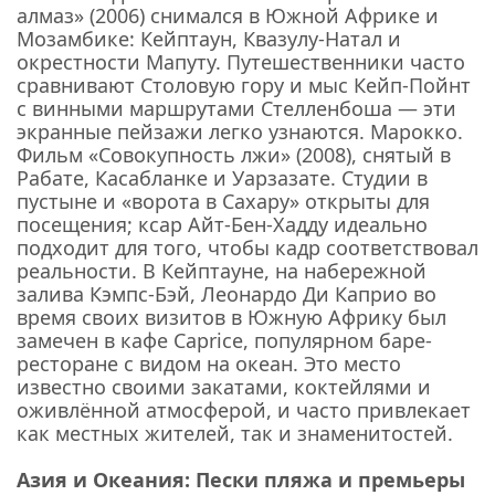
алмаз» (2006) снимался в Южной Африке и
Мозамбике: Кейптаун, Квазулу-Натал и
окрестности Мапуту. Путешественники часто
сравнивают Столовую гору и мыс Кейп-Пойнт
с винными маршрутами Стелленбоша — эти
экранные пейзажи легко узнаются. Марокко.
Фильм «Совокупность лжи» (2008), снятый в
Рабате, Касабланке и Уарзазате. Студии в
пустыне и «ворота в Сахару» открыты для
посещения; ксар Айт-Бен-Хадду идеально
подходит для того, чтобы кадр соответствовал
реальности. В Кейптауне, на набережной
залива Кэмпс-Бэй, Леонардо Ди Каприо во
время своих визитов в Южную Африку был
замечен в кафе Caprice, популярном баре-
ресторане с видом на океан. Это место
известно своими закатами, коктейлями и
оживлённой атмосферой, и часто привлекает
как местных жителей, так и знаменитостей.
Азия и Океания: Пески пляжа и премьеры