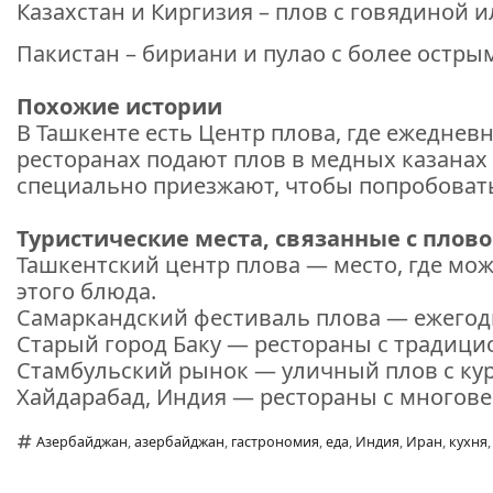
Казахстан и Киргизия – плов с говядиной и
Пакистан – бириани и пулао с более остр
Похожие истории
В Ташкенте есть Центр плова, где ежедневн
ресторанах подают плов в медных казанах
специально приезжают, чтобы попробовать
Туристические места, связанные с плов
Ташкентский центр плова — место, где мо
этого блюда.
Самаркандский фестиваль плова — ежегод
Старый город Баку — рестораны с традиц
Стамбульский рынок — уличный плов с кур
Хайдарабад, Индия — рестораны с многов
Азербайджан
,
азербайджан
,
гастрономия
,
еда
,
Индия
,
Иран
,
кухня