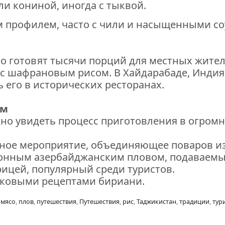
ли кониной, иногда с тыквой.
ым профилем, часто с чили и насыщенными со
о готовят тысячи порций для местных жителе
 с шафрановым рисом. В Хайдарабаде, Индия,
 его в исторических ресторанах.
ом
жно увидеть процесс приготовления в огром
ное мероприятие, объединяющее поваров из
ионным азербайджанским пловом, подаваемы
ицей, популярный среди туристов.
ековыми рецептами бириани.
,
мясо
,
плов
,
путешествия
,
Путешествия
,
рис
,
Таджикистан
,
традиции
,
тур