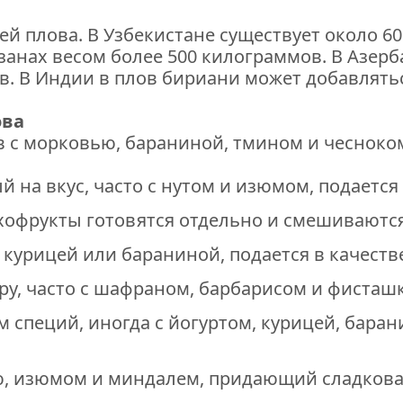
ей плова. В Узбекистане существует около 6
занах весом более 500 килограммов. В Азер
в. В Индии в плов бириани может добавлятьс
ова
в с морковью, бараниной, тмином и чесноко
 на вкус, часто с нутом и изюмом, подаетс
хофрукты готовятся отдельно и смешиваются
 с курицей или бараниной, подается в качест
пару, часто с шафраном, барбарисом и фисташ
 специй, иногда с йогуртом, курицей, баран
ю, изюмом и миндалем, придающий сладкова