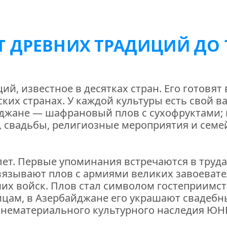
ОТ ДРЕВНИХ ТРАДИЦИЙ ДО
й, известное в десятках стран. Его готовят 
ких странах. У каждой культуры есть свой ва
джане — шафрановый плов с сухофруктами; 
и, свадьбы, религиозные мероприятия и семе
лет. Первые упоминания встречаются в труд
вязывают плов с армиями великих завоевате
их войск. Плов стал символом гостеприимств
ицам, в Азербайджане его украшают свадебны
 нематериального культурного наследия ЮН