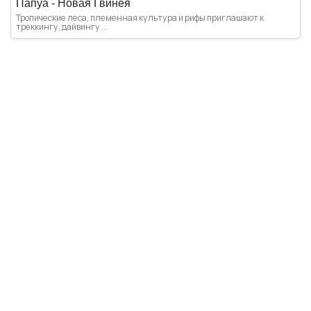
Папуа - Новая Гвинея
Тропические леса, племенная культура и рифы приглашают к
треккингу, дайвингу ...