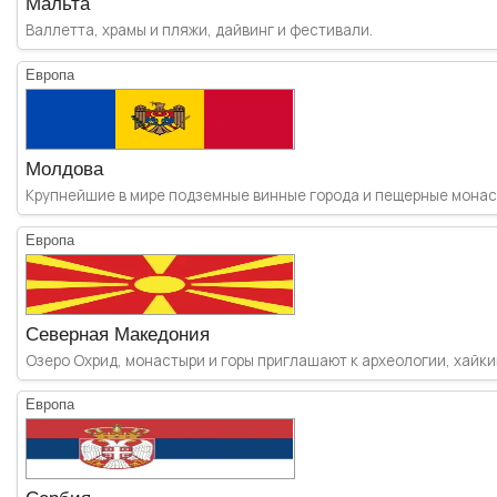
Мальта
Валлетта, храмы и пляжи, дайвинг и фестивали.
Европа
Молдова
Крупнейшие в мире подземные винные города и пещерные монасты
Европа
Северная Македония
Озеро Охрид, монастыри и горы приглашают к археологии, хайкин
Европа