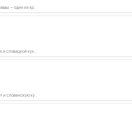
вы — один из кр...
 и словацкой кух...
 и словенскую ку...