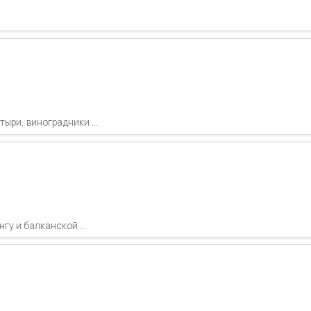
ри, виноградники ...
гу и балканской ...