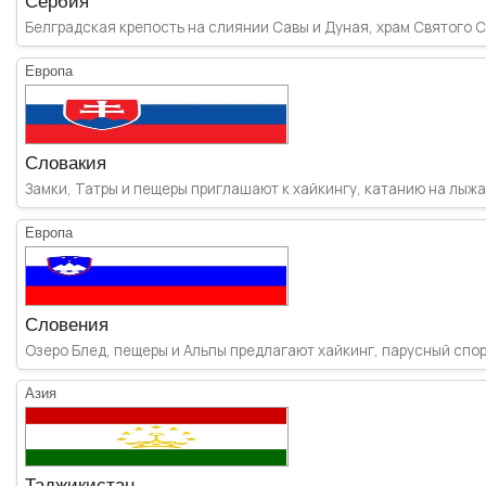
Сербия
Белградская крепость на слиянии Савы и Дуная, храм Святого Сав
Европа
Словакия
Замки, Татры и пещеры приглашают к хайкингу, катанию на лыжах
Европа
Словения
Озеро Блед, пещеры и Альпы предлагают хайкинг, парусный спорт
Азия
Таджикистан