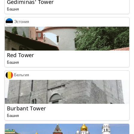
Gediminas' Tower
Башня
Эстония
Red Tower
Башня
Бельгия
Burbant Tower
Башня