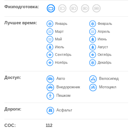
Физподготовка:
Лучшее время:
Январь
Февраль
Март
Апрель
Май
Июнь
Июль
Август
Сентябрь
Октябрь
Ноябрь
Декабрь
Доступ:
Авто
Велосипед
Внедорожник
Мотоцикл
Пешком
Дороги:
Асфальт
СОС:
112