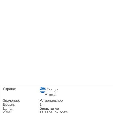
Страна:
Греция
Аттика
Значение:
Региональное
Время:
1 h
Цена:
бесплатно
GPS:
36.6303, 24.9253