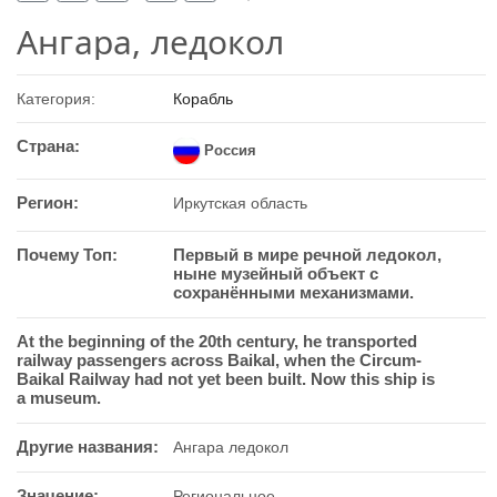
Ангара, ледокол
Категория:
Корабль
Страна:
Россия
Регион:
Иркутская область
Почему Топ:
Первый в мире речной ледокол,
ныне музейный объект с
сохранёнными механизмами.
At the beginning of the 20th century, he transported
railway passengers across Baikal, when the Circum-
Baikal Railway had not yet been built. Now this ship is
a museum.
Другие названия:
Ангара ледокол
Значение:
Региональное