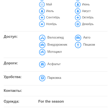
Май
Июнь
Июль
Август
Сентябрь
Октябрь
Ноябрь
Декабрь
Доступ:
Велосипед
Авто
Внедорожник
Пешком
Мотоцикл
Дороги:
Асфальт
Удобства:
Парковка
Контакты:
Одежда:
For the season