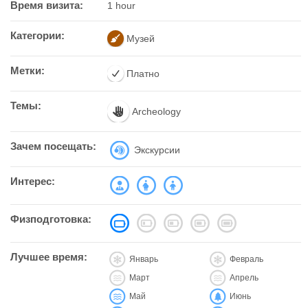
Время визита:
1 hour
Категории:
Музей
Метки:
Платно
Темы:
Archeology
Зачем посещать:
Экскурсии
Интерес:
Физподготовка:
Лучшее время:
Январь
Февраль
Март
Апрель
Май
Июнь