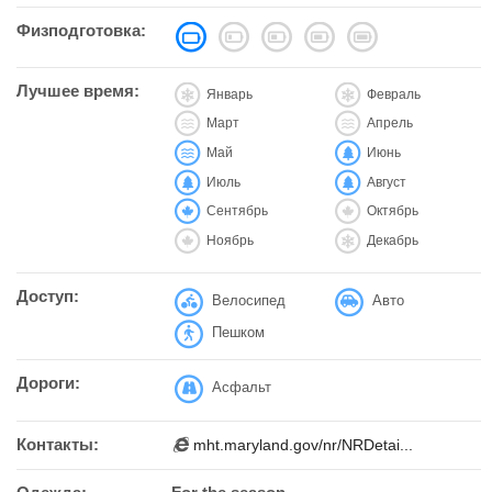
Физподготовка:
Лучшее время:
Январь
Февраль
Март
Апрель
Май
Июнь
Июль
Август
Сентябрь
Октябрь
Ноябрь
Декабрь
Доступ:
Велосипед
Авто
Пешком
Дороги:
Асфальт
Контакты:
mht.maryland.gov/nr/NRDetai...