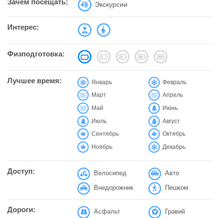
Зачем посещать:
Экскурсии
Интерес:
Физподготовка:
Лучшее время:
Январь
Февраль
Март
Апрель
Май
Июнь
Июль
Август
Сентябрь
Октябрь
Ноябрь
Декабрь
Доступ:
Велосипед
Авто
Внедорожник
Пешком
Дороги:
Асфальт
Гравий