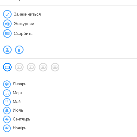
Зачекиниться
Экскурсии
Скорбить
Январь
Март
Май
Июль
Сентябрь
Ноябрь