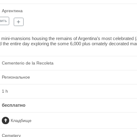
Аргентина
вить
rble mini-mansions housing the remains of Argentina’s most celebrated (
nd the entire day exploring the some 6,000 plus ornately decorated m
Cementerio de la Recoleta
Региональное
1 h
бесплатно
Кладбище
Cemetery