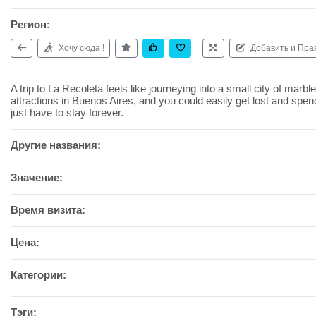
Регион:
Хочу сюда !
Добавить и Пра
A trip to La Recoleta feels like journeying into a small city of ma
attractions in Buenos Aires, and you could easily get lost and spe
just have to stay forever.
Другие названия:
Значение:
Время визита:
Цена:
Категории:
Тэги: