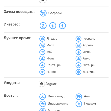
Зачем посещать:
Сафари
Интерес:
Лучшее время:
Январь
Февраль
Март
Апрель
Май
Июнь
Июль
Август
Сентябрь
Октябрь
Ноябрь
Декабрь
Увидеть:
Jaguar
Доступ:
Велосипед
Авто
Внедорожник
Пешком
Мотоцикл