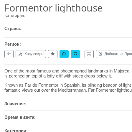
Formentor lighthouse
Категория:
Страна:
Регион:
Хочу сюда !
Добавить и Пра
One of the most famous and photographed landmarks in Majorca, Fo
is perched on top of a lofty cliff with steep drops below it.
Known as Far de Formentor in Spanish, its blinding beacon of light
fantastic views out over the Mediterranean, Far Formentor lighthou
Значение:
Время визита:
Категории: