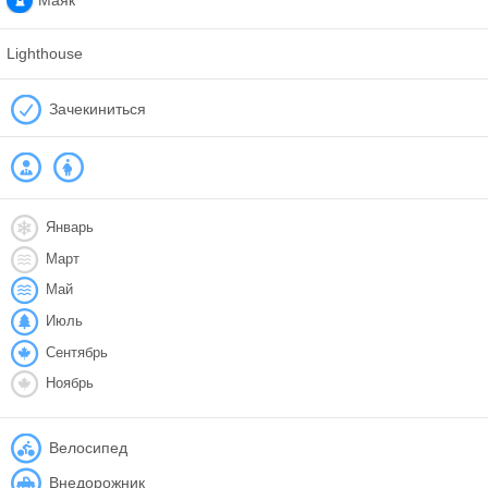
Lighthouse
Зачекиниться
Январь
Март
Май
Июль
Сентябрь
Ноябрь
Велосипед
Внедорожник