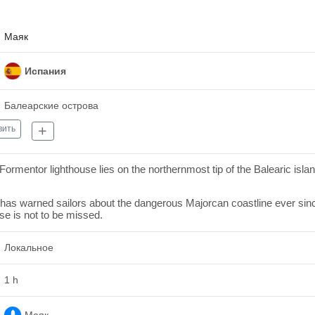
Маяк
Испания
Балеарские острова
вить
rmentor lighthouse lies on the northernmost tip of the Balearic isla
 has warned sailors about the dangerous Majorcan coastline ever sinc
se is not to be missed.
Локальное
1 h
Маяк