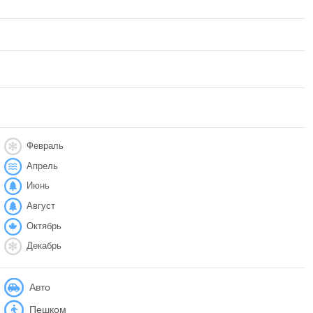
Февраль
Апрель
Июнь
Август
Октябрь
Декабрь
Авто
Пешком