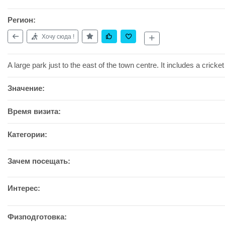
Регион:
Хочу сюда !
A large park just to the east of the town centre. It includes a crick
Значение:
Время визита:
Категории:
Зачем посещать:
Интерес:
Физподготовка: