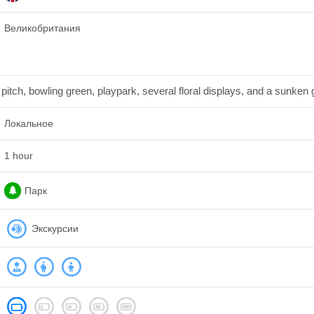
Великобритания
et pitch, bowling green, playpark, several floral displays, and a sunken
Локальное
1 hour
Парк
Экскурсии