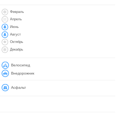
Февраль
Апрель
Июнь
Август
Октябрь
Декабрь
Велосипед
Внедорожник
Асфальт