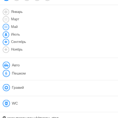
Январь
Март
Май
Июль
Сентябрь
Ноябрь
Авто
Пешком
Гравий
WC
www.moray.gov.uk/moray_stan...