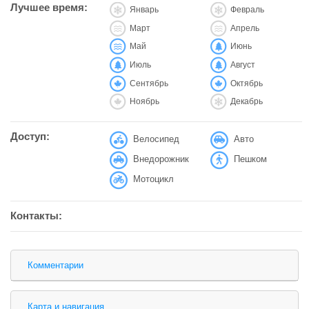
Лучшее время:
Январь
Февраль
Март
Апрель
Май
Июнь
Июль
Август
Сентябрь
Октябрь
Ноябрь
Декабрь
Доступ:
Велосипед
Авто
Внедорожник
Пешком
Мотоцикл
Контакты:
Комментарии
Карта и навигация