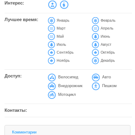
Интерес:
Лучшее время:
Январь
Февраль
Март
Апрель
Май
Июнь
Июль
Август
Сентябрь
Октябрь
Ноябрь
Декабрь
Доступ:
Велосипед
Авто
Внедорожник
Пешком
Мотоцикл
Контакты:
Комментарии