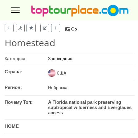
Go
Homestead
Категория:
Заповедник
Страна:
США
Регион:
Небраска
Почему Топ:
A Florida national park preserving
subtropical wilderness and Everglades
access.
HOME