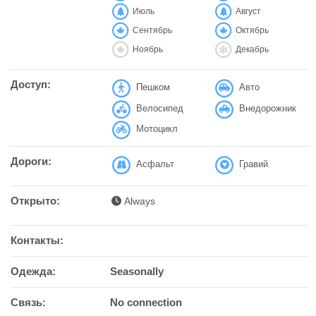
Июль
Август
Сентябрь
Октябрь
Ноябрь
Декабрь
Доступ:
Пешком
Авто
Велосипед
Внедорожник
Мотоцикл
Дороги:
Асфальт
Гравий
Открыто:
Always
Контакты:
Одежда:
Seasonally
Связь:
No connection