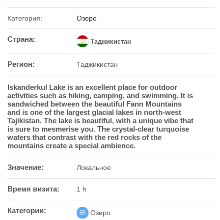
Категория:
Озеро
Страна:
Таджикистан
Регион:
Таджикистан
Iskanderkul Lake is an excellent place for outdoor
activities such as hiking, camping, and swimming. It is
sandwiched between the beautiful Fann Mountains
and is one of the largest glacial lakes in north-west
Tajikistan. The lake is beautiful, with a unique vibe that
is sure to mesmerise you. The crystal-clear turquoise
waters that contrast with the red rocks of the
mountains create a special ambience.
Значение:
Локальное
Время визита:
1 h
Категории:
Озеро