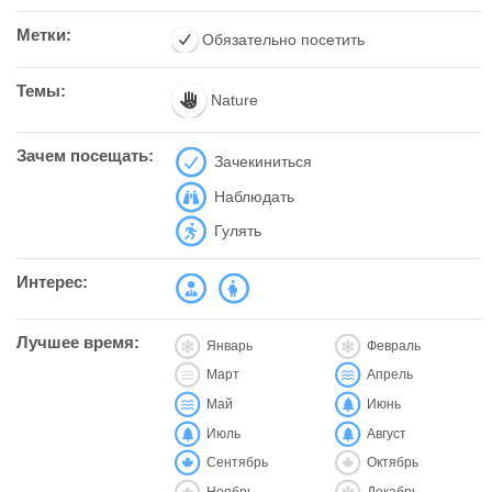
Метки:
Обязательно посетить
Темы:
Nature
Зачем посещать:
Зачекиниться
Наблюдать
Гулять
Интерес:
Лучшее время:
Январь
Февраль
Март
Апрель
Май
Июнь
Июль
Август
Сентябрь
Октябрь
Ноябрь
Декабрь