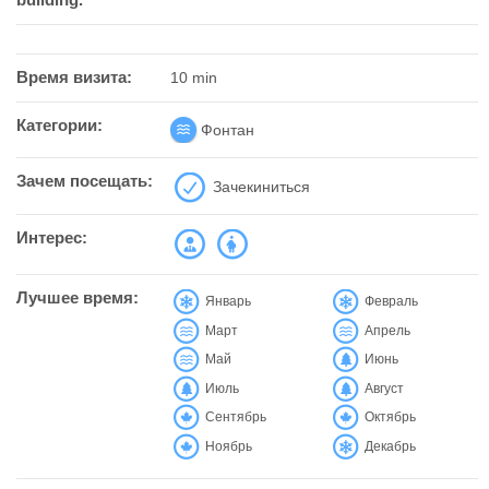
building.
Время визита:
10 min
Категории:
Фонтан
Зачем посещать:
Зачекиниться
Интерес:
Лучшее время:
Январь
Февраль
Март
Апрель
Май
Июнь
Июль
Август
Сентябрь
Октябрь
Ноябрь
Декабрь