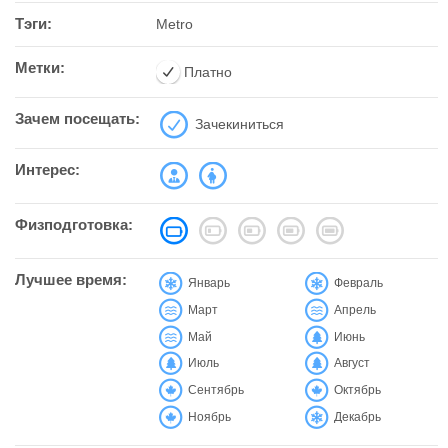
Тэги:
Metro
Метки:
Платно
Зачем посещать:
Зачекиниться
Интерес:
Физподготовка:
Лучшее время:
Январь
Февраль
Март
Апрель
Май
Июнь
Июль
Август
Сентябрь
Октябрь
Ноябрь
Декабрь