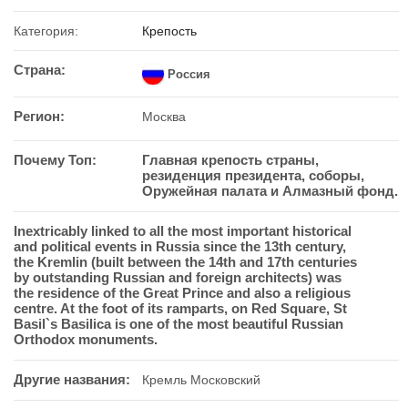
Категория:
Крепость
Страна:
Россия
Регион:
Москва
Почему Топ:
Главная крепость страны,
резиденция президента, соборы,
Оружейная палата и Алмазный фонд.
Inextricably linked to all the most important historical
and political events in Russia since the 13th century,
the Kremlin (built between the 14th and 17th centuries
by outstanding Russian and foreign architects) was
the residence of the Great Prince and also a religious
centre. At the foot of its ramparts, on Red Square, St
Basil`s Basilica is one of the most beautiful Russian
Orthodox monuments.
Другие названия:
Кремль Московский