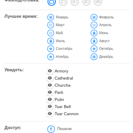
Лучшее время:
Январь
Февраль
Март
Апрель
Май
Июнь
Июль
Август
Сентябрь
Октябрь
Ноябрь
Декабрь
Увидеть:
Armory
Cathedral
Churche
Park
Putin
Tsar Bell
Tsar Cannon
Доступ:
Пешком