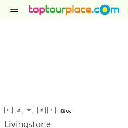
Go
Livingstone