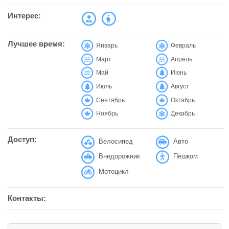
Интерес:
Лучшее время:
Январь
Февраль
Март
Апрель
Май
Июнь
Июль
Август
Сентябрь
Октябрь
Ноябрь
Декабрь
Доступ:
Велосипед
Авто
Внедорожник
Пешком
Мотоцикл
Контакты: