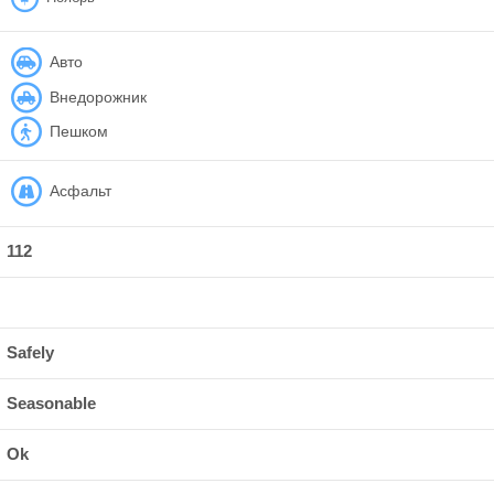
Авто
Внедорожник
Пешком
Асфальт
112
Safely
Seasonable
Ok