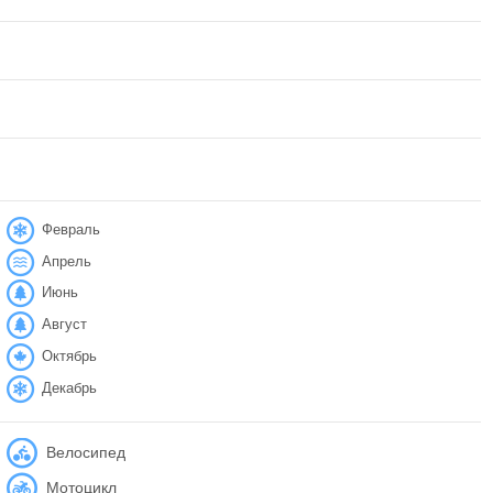
Февраль
Апрель
Июнь
Август
Октябрь
Декабрь
Велосипед
Мотоцикл