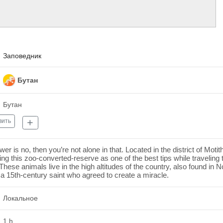
Заповедник
Бутан
Бутан
вить
er is no, then you’re not alone in that. Located in the district of Mo
ng this zoo-converted-reserve as one of the best tips while traveling t
 These animals live in the high altitudes of the country, also found i
a 15th-century saint who agreed to create a miracle.
Локальное
1 h