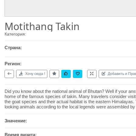
Motithang Takin
Категория:
Страна:
Регион:
Хочу сюда !
Добавить и Пра
Did you know about the national animal of Bhutan? Well if your answ
home of the famous species of takin. Many travelers consider visiti
the goat species and their actual habitat is the eastern Himalayas.
looking animals according to the local legends were assembled by 
Значение:
Время визита: