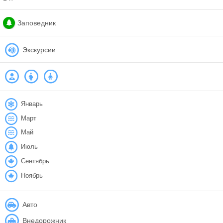
Заповедник
Экскурсии
Январь
Март
Май
Июль
Сентябрь
Ноябрь
Авто
Внедорожник