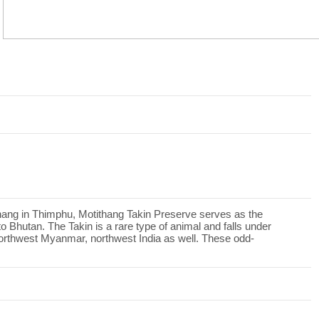
tithang in Thimphu, Motithang Takin Preserve serves as the
o Bhutan. The Takin is a rare type of animal and falls under
n Northwest Myanmar, northwest India as well. These odd-