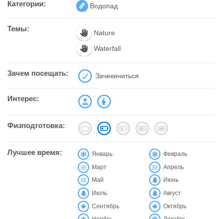
Категории:
Водопад
Темы:
Nature
Waterfall
Зачем посещать:
Зачекиниться
Интерес:
Физподготовка:
Лучшее время:
Январь
Февраль
Март
Апрель
Май
Июнь
Июль
Август
Сентябрь
Октябрь
Ноябрь
Декабрь