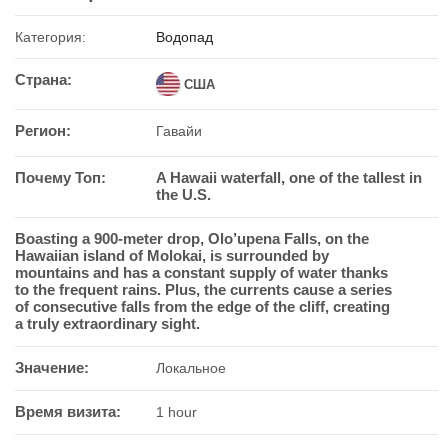
Категория:
Водопад
Страна:
США
Регион:
Гавайи
Почему Топ:
A Hawaii waterfall, one of the tallest in
the U.S.
Boasting a 900-meter drop, Olo’upena Falls, on the
Hawaiian island of Molokai, is surrounded by
mountains and has a constant supply of water thanks
to the frequent rains. Plus, the currents cause a series
of consecutive falls from the edge of the cliff, creating
a truly extraordinary sight.
Значение:
Локальное
Время визита:
1 hour