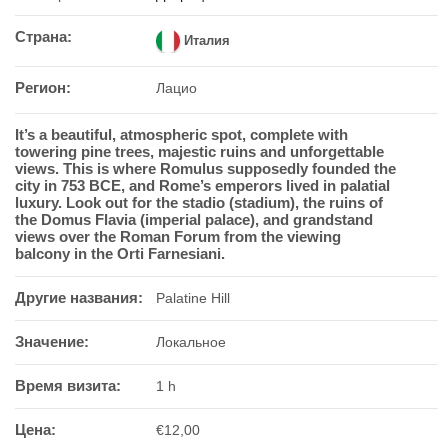
Страна:
Италия
Регион:
Лацио
It’s a beautiful, atmospheric spot, complete with
towering pine trees, majestic ruins and unforgettable
views. This is where Romulus supposedly founded the
city in 753 BCE, and Rome’s emperors lived in palatial
luxury. Look out for the stadio (stadium), the ruins of
the Domus Flavia (imperial palace), and grandstand
views over the Roman Forum from the viewing
balcony in the Orti Farnesiani.
Другие названия:
Palatine Hill
Значение:
Локальное
Время визита:
1 h
Цена:
€12,00