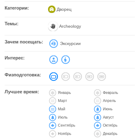
Категории:
Дворец
Темы:
Archeology
Зачем посещать:
Экскурсии
Интерес:
Физподготовка:
Лучшее время:
Январь
Февраль
Март
Апрель
Май
Июнь
Июль
Август
Сентябрь
Октябрь
Ноябрь
Декабрь