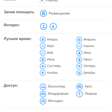
Платно
Зачем посещать:
Размещение
Интерес:
Лучшее время:
Январь
Февраль
Март
Апрель
Май
Июнь
Июль
Август
Сентябрь
Октябрь
Ноябрь
Декабрь
Доступ:
Велосипед
Авто
Внедорожник
Пешком
Мотоцикл