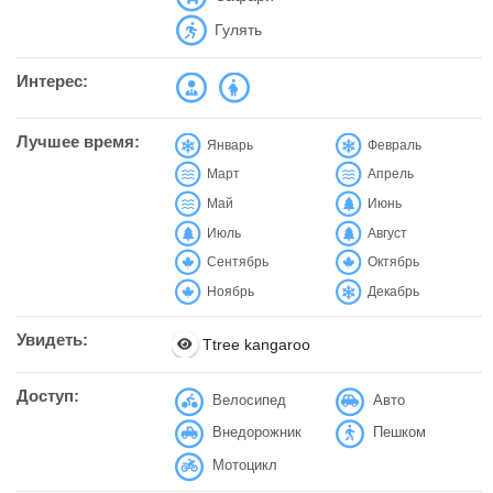
Гулять
Интерес:
Лучшее время:
Январь
Февраль
Март
Апрель
Май
Июнь
Июль
Август
Сентябрь
Октябрь
Ноябрь
Декабрь
Увидеть:
Ttree kangaroo
Доступ:
Велосипед
Авто
Внедорожник
Пешком
Мотоцикл