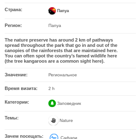
Страна:
Папуа
Регион:
Папуа
The nature preserve has around 2 km of pathways
spread throughout the park that go in and out of the
canopies of the rainforests that are maintained here.
You can often spot the country’s famed wildlife here
(the tree kangaroos are a common sight here).
Значение:
Региональное
Время визита:
2 h
Категории:
Заповедник
Темы:
Nature
Зачем посещать:
Сафари