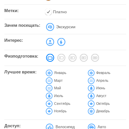
Метки:
Платно
Зачем посещать:
Экскурсии
Интерес:
Физподготовка:
Лучшее время:
Январь
Февраль
Март
Апрель
Май
Июнь
Июль
Август
Сентябрь
Октябрь
Ноябрь
Декабрь
Доступ:
Велосипед
Авто