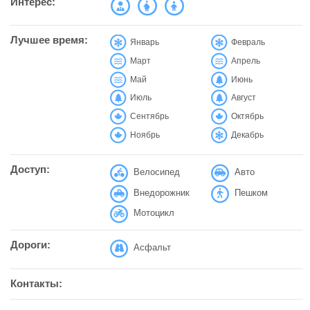
Интерес:
Лучшее время:
Январь
Февраль
Март
Апрель
Май
Июнь
Июль
Август
Сентябрь
Октябрь
Ноябрь
Декабрь
Доступ:
Велосипед
Авто
Внедорожник
Пешком
Мотоцикл
Дороги:
Асфальт
Контакты: