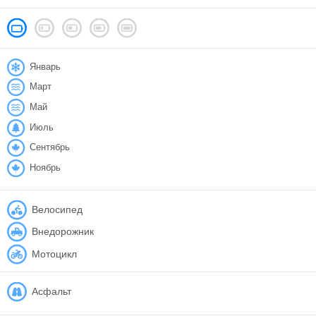
Январь
Март
Май
Июль
Сентябрь
Ноябрь
Велосипед
Внедорожник
Мотоцикл
Асфальт