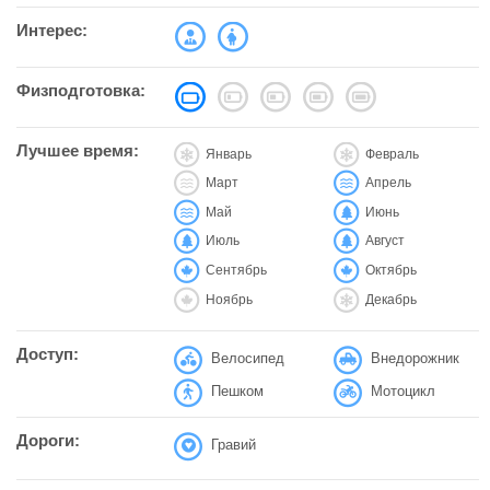
Интерес:
Физподготовка:
Лучшее время:
Январь
Февраль
Март
Апрель
Май
Июнь
Июль
Август
Сентябрь
Октябрь
Ноябрь
Декабрь
Доступ:
Велосипед
Внедорожник
Пешком
Мотоцикл
Дороги:
Гравий