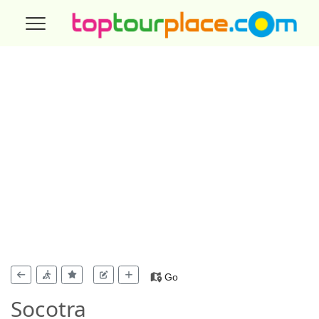
Go
Socotra