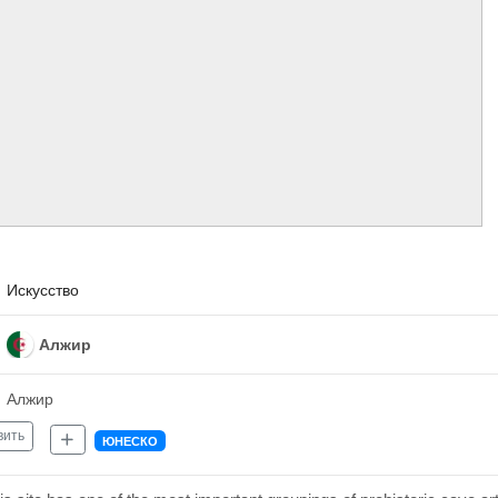
Искусство
Алжир
Алжир
вить
ЮНЕСКО