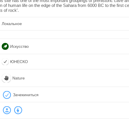
this site has one of the most important groupings of prehistoric cave 
n of human life on the edge of the Sahara from 6000 BC to the first ce
s of rock’.
Локальное
Искусство
ЮНЕСКО
Nature
Зачекиниться