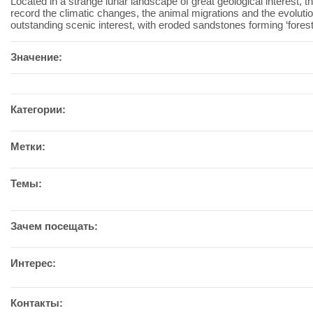
Located in a strange lunar landscape of great geological interest, 
record the climatic changes, the animal migrations and the evolutio
outstanding scenic interest, with eroded sandstones forming ‘forest
Значение:
Категории:
Метки:
Темы:
Зачем посещать:
Интерес:
Контакты: