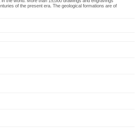
art in the world. More than 15,000 drawings and engravings
nturies of the present era. The geological formations are of