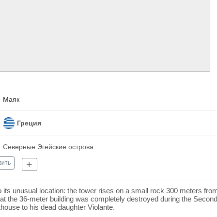
Маяк
Греция
Северные Эгейские острова
вить
ts unusual location: the tower rises on a small rock 300 meters from
hy that the 36-meter building was completely destroyed during the Sec
hthouse to his dead daughter Violante.