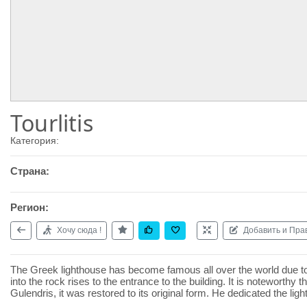
Tourlitis
Категория:
Страна:
Регион:
Хочу сюда !
Добавить и Пра
The Greek lighthouse has become famous all over the world due to i
into the rock rises to the entrance to the building. It is notewort
Gulendris, it was restored to its original form. He dedicated the lig