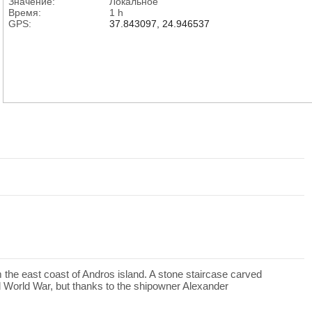
Значение:
Локальное
Время:
1 h
GPS:
37.843097, 24.946537
 the east coast of Andros island. A stone staircase carved
ond World War, but thanks to the shipowner Alexander