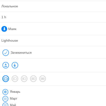
Локальное
1 h
Маяк
Lighthouse
Зачекиниться
Январь
Март
Май