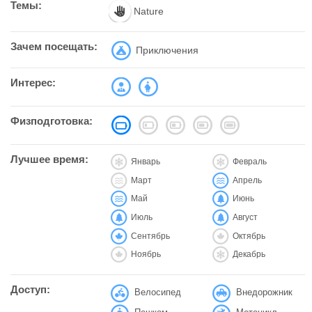
Темы:
Nature
Зачем посещать:
Приключения
Интерес:
Физподготовка:
Лучшее время:
Январь
Февраль
Март
Апрель
Май
Июнь
Июль
Август
Сентябрь
Октябрь
Ноябрь
Декабрь
Доступ:
Велосипед
Внедорожник