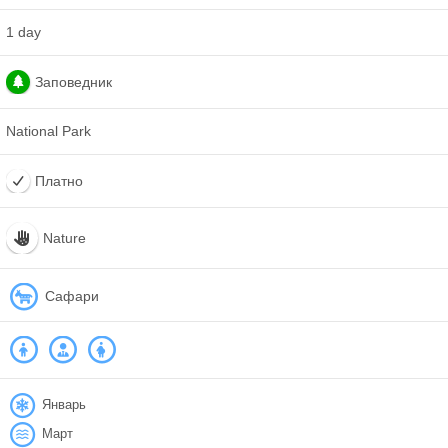
1 day
Заповедник
National Park
Платно
Nature
Сафари
Январь
Март