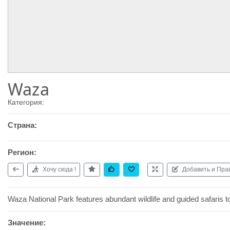
Waza
Категория:
Страна:
Регион:
Хочу сюда !
Добавить и Пра
Waza National Park features abundant wildlife and guided safaris t
Значение: