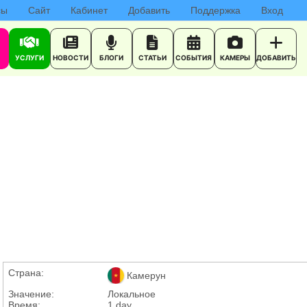
сы
Сайт
Кабинет
Добавить
Поддержка
Вход
УСЛУГИ
НОВОСТИ
БЛОГИ
СТАТЬИ
СОБЫТИЯ
КАМЕРЫ
ДОБАВИТЬ
Страна:
Камерун
Значение:
Локальное
Время:
1 day