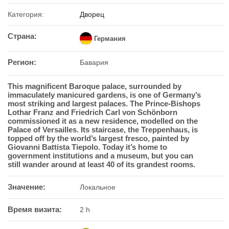
Категория:
Дворец
Страна:
Германия
Регион:
Бавария
This magnificent Baroque palace, surrounded by
immaculately manicured gardens, is one of Germany’s
most striking and largest palaces. The Prince-Bishops
Lothar Franz and Friedrich Carl von Schönborn
commissioned it as a new residence, modelled on the
Palace of Versailles. Its staircase, the Treppenhaus, is
topped off by the world’s largest fresco, painted by
Giovanni Battista Tiepolo. Today it’s home to
government institutions and a museum, but you can
still wander around at least 40 of its grandest rooms.
Значение:
Локальное
Время визита:
2 h