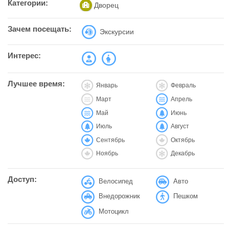
Категории:
Дворец
Зачем посещать:
Экскурсии
Интерес:
Лучшее время:
Январь
Февраль
Март
Апрель
Май
Июнь
Июль
Август
Сентябрь
Октябрь
Ноябрь
Декабрь
Доступ:
Велосипед
Авто
Внедорожник
Пешком
Мотоцикл