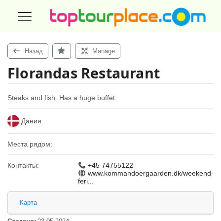
Назад
Manage
Florandas Restaurant
Steaks and fish. Has a huge buffet.
Дания
Места рядом:
Контакты:
+45 74755122
www.kommandoergaarden.dk/weekend-
feri...
Карта