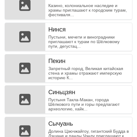
Казино, колониальное наследие и
храмы приглашают к городским турам,
фестиваля...
Нинся
Пустыни, мечети и виноградники
приглашают к турам по Шёлковому
пути, дегустац...
Пекин
Запретный город, Великая китайская
стена и храмы отражают имперскую
историю К...
Danger
Синьцзян
Пустыня Такла-Макан, города
Шёлкового пути и горы предлагают
археологию, хайк...
Сычуань
Долина Цзючжайгоу, гигантский Будда в
Лэшане и панды Чэнду приглашают к