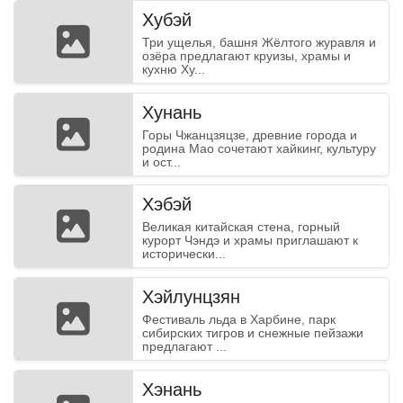
Хубэй
Три ущелья, башня Жёлтого журавля и
озёра предлагают круизы, храмы и
кухню Ху...
Хунань
Горы Чжанцзяцзе, древние города и
родина Мао сочетают хайкинг, культуру
и ост...
Хэбэй
Великая китайская стена, горный
курорт Чэндэ и храмы приглашают к
исторически...
Хэйлунцзян
Фестиваль льда в Харбине, парк
сибирских тигров и снежные пейзажи
предлагают ...
Хэнань