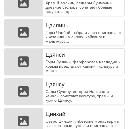
Храм Шаолинь, пещеры Лунмэнь и
древние столицы сочетают боевые
искусства, арх...
Цзилинь
Горы Чанбай, озёра и леса приглашают
к катанию на лыжах, хайкингу и
маньчжурс...
Цзянси
Горы Лушань, фарфоровое наследие и
храмы предлагают хайкинг, культуру и
местн...
Цзянсу
Сады Сучжоу, история Нанкина и
каналы сочетают культуру, храмы и
кухню Цзянсу.
Цинхай
Озеро Цинхай, тибетские монастыри и
высокогорные пустыни приглашают к