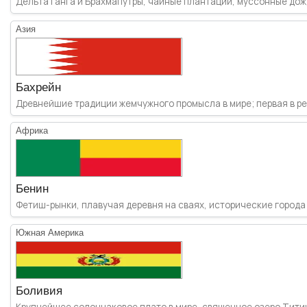
Дельта Ганга и Брахмапутры, чайные плантации, муссонные дожд
Азия
Бахрейн
Древнейшие традиции жемчужного промысла в мире; первая в реги
Африка
Бенин
Фетиш-рынки, плавучая деревня на сваях, исторические города 
Южная Америка
Боливия
Крупнейшее солончаковое плато в мире, священное озеро Титик