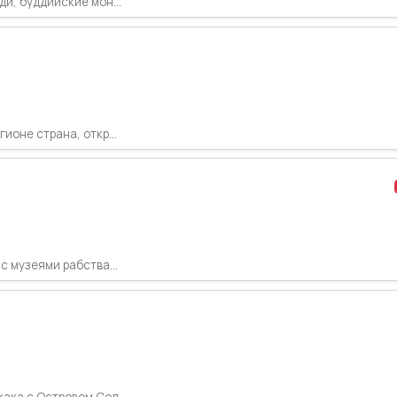
и, буддийские мон...
оне страна, откр...
с музеями рабства...
ака с Островом Сол...