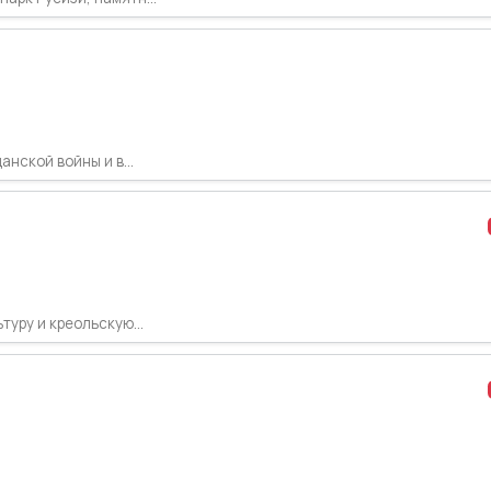
нской войны и в...
уру и креольскую...