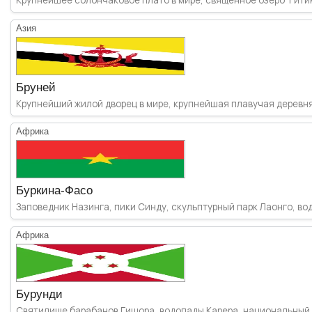
Азия
Бруней
Крупнейший жилой дворец в мире, крупнейшая плавучая деревня н
Африка
Буркина-Фасо
Заповедник Назинга, пики Синду, скульптурный парк Лаонго, вод
Африка
Бурунди
Святилище барабанов Гишора, водопады Карера, национальный п