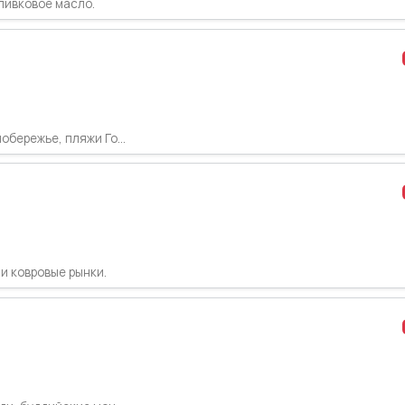
оливковое масло.
бережье, пляжи Го...
и ковровые рынки.