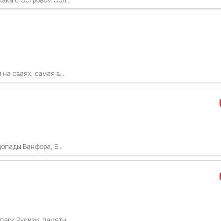
а сваях, самая в...
опады Банфора, Б...
арк Русизи, памятн...