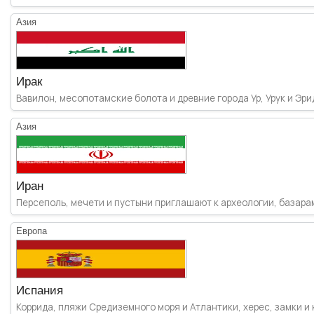
Азия
Ирак
Вавилон, месопотамские болота и древние города Ур, Урук и Эрид
Азия
Иран
Персеполь, мечети и пустыни приглашают к археологии, базарам
Европа
Испания
Коррида, пляжи Средиземного моря и Атлантики, херес, замки и 