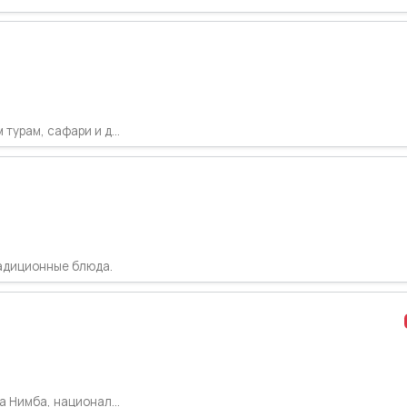
урам, сафари и д...
радиционные блюда.
 Нимба, национал...