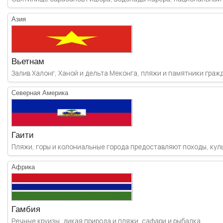
Азия
Вьетнам
Залив Халонг, Ханой и дельта Меконга, пляжи и памятники гражда
Северная Америка
Гаити
Пляжи, горы и колониальные города предоставляют походы, культ
Африка
Гамбия
Речные круизы, дикая природа и пляжи, сафари и рыбалка.