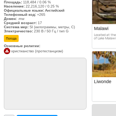
Площадь:
118,484
/
0.06 %
Население:
22,216,120
/
0.25 %
Официальные языки:
Английский
Телефонный код:
+265
Домен:
.mw
Средний возраст:
17
Система мер:
SI (килограммы, метры, C)
Malawi
Электричество:
230 В / 50 Гц / тип G
Located at th
of Lake Malawi,
Погода
Основные религии:
христианство (протестанцизм)
Liwonde