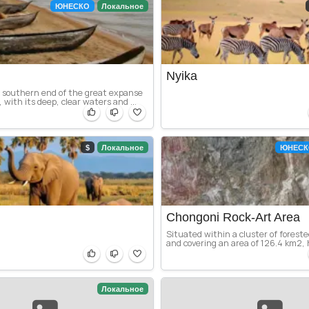
ЮНЕСКО
Локальное
Nyika
e southern end of the great expanse
 with its deep, clear waters and ...
$
Локальное
ЮНЕСК
Chongoni Rock-Art Area
Situated within a cluster of forested
and covering an area of 126.4 km2, h
Локальное