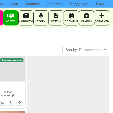
сы
Сайт
Кабинет
Добавить
Поддержка
Вход
УСЛУГИ
НОВОСТИ
БЛОГИ
СТАТЬИ
СОБЫТИЯ
КАМЕРЫ
ДОБАВИТЬ
Sort by:
Recommended
Региональное
00 cubic
hore length: