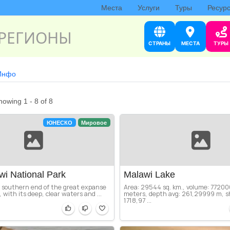
Места
Услуги
Туры
Ресур
РЕГИОНЫ
СТРАНЫ
МЕСТА
ТУРЫ
Инфо
howing 1 - 8 of 8
ЮНЕСКО
Мировое
wi National Park
Malawi Lake
e southern end of the great expanse
Area: 29544 sq. km., volume: 77200
 with its deep, clear waters and ...
meters, depth avg: 261,29999 m, s
1718,97 ...