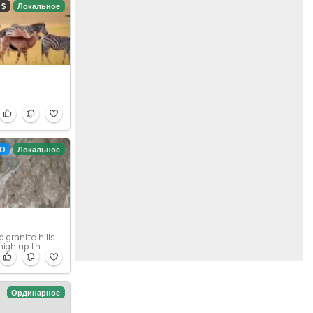
$
Локальное
О
Локальное
 granite hills
igh up th...
Ординарное