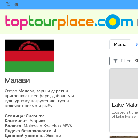
Места
S
Filter
Малави
Озеро Малави, горы и деревни
приглашают к сафари, дайвингу и
культурному погружению, кухня
Lake Mala
включает нсима и рыбу.
Located at th
Столица:
Лилонгве
of Lake Malawi,
Континент:
Африка
Валюта:
Malawian Kwacha
/
MWK
Индекс безопасности:
4
Ценовой уровень:
Эконом