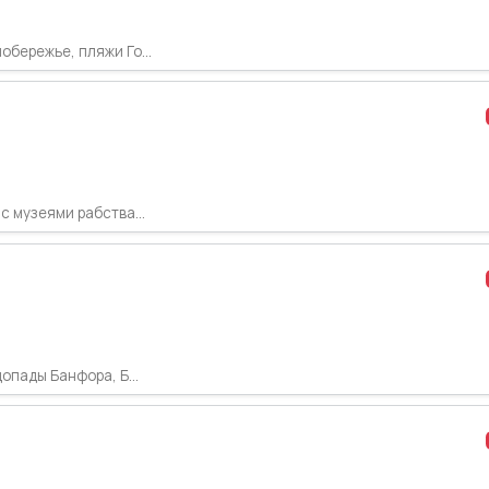
бережье, пляжи Го...
с музеями рабства...
опады Банфора, Б...