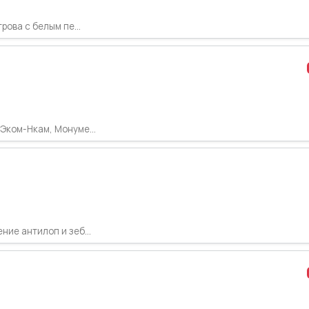
рова с белым пе...
Эком-Нкам, Монуме...
ие антилоп и зеб...