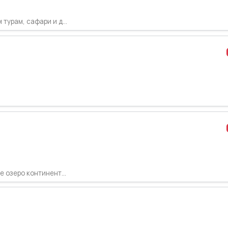
урам, сафари и д...
 озеро континент...