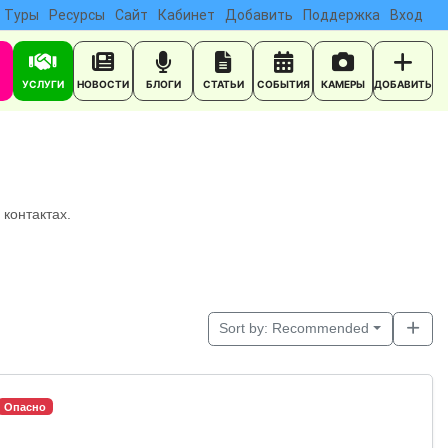
Туры
Ресурсы
Сайт
Кабинет
Добавить
Поддержка
Вход
УСЛУГИ
НОВОСТИ
БЛОГИ
СТАТЬИ
СОБЫТИЯ
КАМЕРЫ
ДОБАВИТЬ
контактах.
Sort by:
Recommended
Опасно