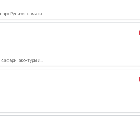
арк Русизи, памятн...
афари, эко-туры и...