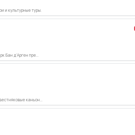
и и культурные туры.
 Бан д’Арген пре...
естняковые каньон...