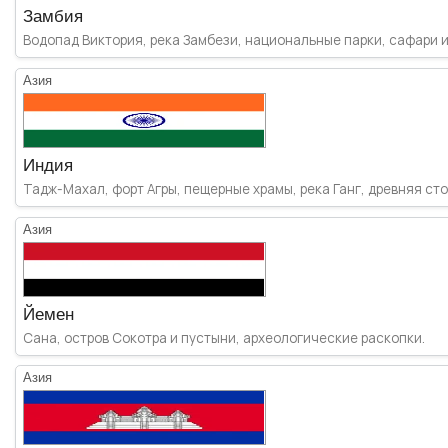
Замбия
Водопад Виктория, река Замбези, национальные парки, сафари и
Азия
Индия
Тадж-Махал, форт Агры, пещерные храмы, река Ганг, древняя сто
Азия
Йемен
Сана, остров Сокотра и пустыни, археологические раскопки.
Азия