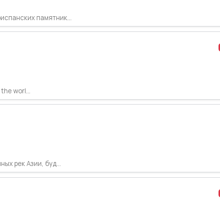
испанских памятник...
the worl...
ых рек Азии, буд...