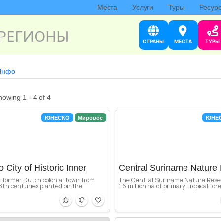
Места
Услуги
Туры
Ресур
РЕГИОНЫ
СТРАНЫ
МЕСТА
ТУРЫ
Инфо
howing 1 - 4 of 4
ЮНЕСКО
Мировое
ЮНЕ
 City of Historic Inner
Central Suriname Nature
a former Dutch colonial town from
The Central Suriname Nature Rese
8th centuries planted on the
1.6 million ha of primary tropical fore