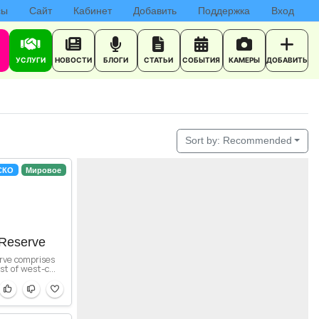
сы
Сайт
Кабинет
Добавить
Поддержка
Вход
УСЛУГИ
НОВОСТИ
БЛОГИ
СТАТЬИ
СОБЫТИЯ
КАМЕРЫ
ДОБАВИТЬ
Sort by:
Recommended
СКО
Мировое
 Reserve
rve comprises
st of west-c...