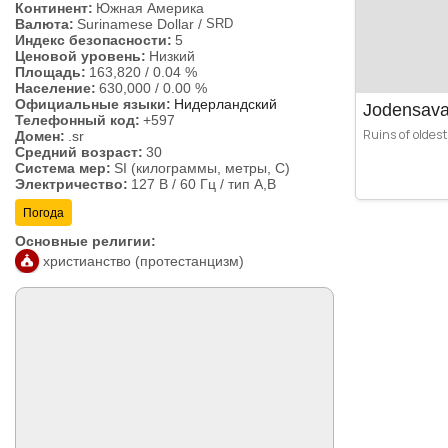
Континент:
Южная Америка
Валюта:
Surinamese Dollar
/
SRD
Индекс безопасности:
5
Ценовой уровень:
Низкий
Площадь:
163,820
/
0.04 %
Население:
630,000
/
0.00 %
Официальные языки:
Нидерландский
Jodensava
Телефонный код:
+597
Ruins of oldes
Домен:
.sr
Средний возраст:
30
Система мер:
SI (килограммы, метры, C)
Электричество:
127 В / 60 Гц / тип A,B
Погода
Основные религии:
христианство (протестанцизм)