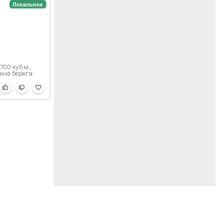
Локальное
700 куб.м.,
ина берега: