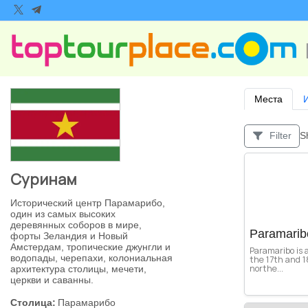
Места
S
Filter
Суринам
Исторический центр Парамарибо,
один из самых высоких
деревянных соборов в мире,
Paramaribo
форты Зеландия и Новый
Амстердам, тропические джунгли и
Paramaribo is 
водопады, черепахи, колониальная
the 17th and 1
northe...
архитектура столицы, мечети,
церкви и саванны.
Столица:
Парамарибо